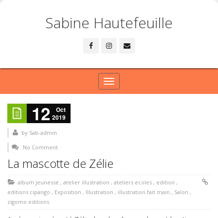
Sabine Hautefeuille
Toggle
navigation
12
Oct
2019
by
Sab-admin
No Comment
La mascotte de Zélie
album jeunesse
,
atelier illustration
,
ateliers ecoles
,
edition
,
editions cipango
,
Exposition
,
Illustration
,
illustration fait main
,
Salon
,
zigomo editions