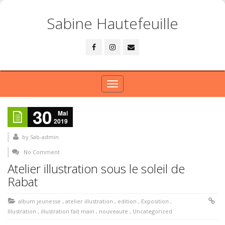
Sabine Hautefeuille
Toggle
navigation
30
Mai
2019
by
Sab-admin
No Comment
Atelier illustration sous le soleil de
Rabat
album jeunesse
,
atelier illustration
,
edition
,
Exposition
,
Illustration
,
illustration fait main
,
nouveaute
,
Uncategorized