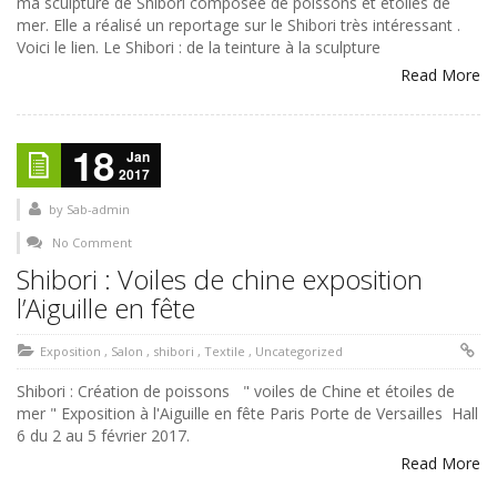
ma sculpture de Shibori composée de poissons et étoiles de
mer. Elle a réalisé un reportage sur le Shibori très intéressant .
Voici le lien. Le Shibori : de la teinture à la sculpture
Read More
18
Jan
2017
by
Sab-admin
No Comment
Shibori : Voiles de chine exposition
l’Aiguille en fête
Exposition
,
Salon
,
shibori
,
Textile
,
Uncategorized
Shibori : Création de poissons " voiles de Chine et étoiles de
mer " Exposition à l'Aiguille en fête Paris Porte de Versailles Hall
6 du 2 au 5 février 2017.
Read More