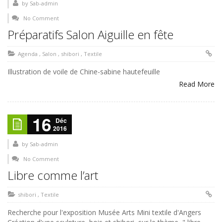
by
Sab-admin
No Comment
Préparatifs Salon Aiguille en fête
Agenda
,
Salon
,
shibori
,
Textile
Illustration de voile de Chine-sabine hautefeuille
Read More
16
Déc
2016
by
Sab-admin
No Comment
Libre comme l’art
shibori
,
Textile
Recherche pour l'exposition Musée Arts Mini textile d'Angers