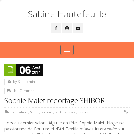
Sabine Hautefeuille
Toggle
navigation
06
Août
2017
by
Sab-admin
No Comment
Sophie Malet reportage SHIBORI
Exposition
,
Salon
,
shibori
,
sorties news
,
Textile
Lors du dernier salon l'Aiguille en fête, Sophie Malet, blogeuse
passionnée de Couture et d'Art Textile m'avait interviewée sur