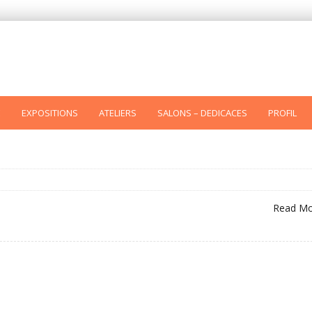
E
EXPOSITIONS
ATELIERS
SALONS – DEDICACES
PROFIL
Read M