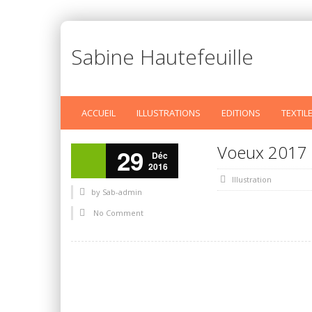
Sabine Hautefeuille
ACCUEIL
ILLUSTRATIONS
EDITIONS
TEXTIL
Voeux 2017
29
Déc
2016
Illustration
by
Sab-admin
No Comment