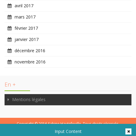
avril 2017
mars 2017
février 2017
janvier 2017
décembre 2016
novembre 2016
En +
Mentions légales
Copyright © 2016
Sabine Hautefeuille
. Tous droits réservés.
Input Content
Sabine Hautefeuille - Illustratrice.