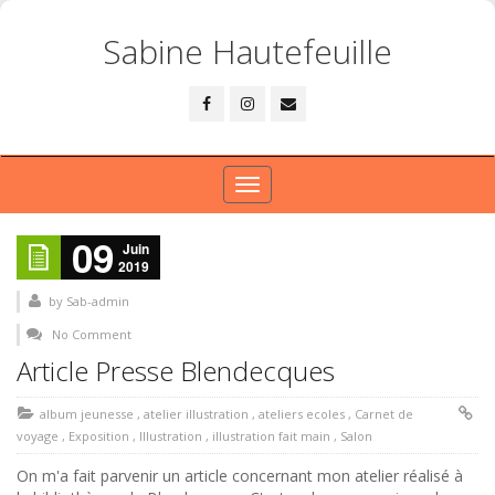
Sabine Hautefeuille
Toggle
navigation
09
Juin
2019
by
Sab-admin
No Comment
Article Presse Blendecques
album jeunesse
,
atelier illustration
,
ateliers ecoles
,
Carnet de
voyage
,
Exposition
,
Illustration
,
illustration fait main
,
Salon
On m'a fait parvenir un article concernant mon atelier réalisé à