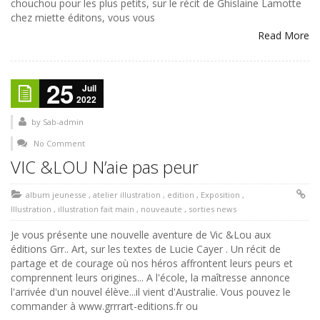
chouchou pour les plus petits, sur le récit de Ghislaine Lamotte
chez miette éditons, vous vous
Read More
25
Juil
2022
by
Sab-admin
No Comment
VIC &LOU N’aie pas peur
album jeunesse
,
atelier illustration
,
edition
,
Exposition
,
Illustration
,
illustration fait main
,
nouveaute
,
sorties news
Je vous présente une nouvelle aventure de Vic &Lou aux
éditions Grr.. Art, sur les textes de Lucie Cayer . Un récit de
partage et de courage où nos héros affrontent leurs peurs et
comprennent leurs origines... A l'école, la maîtresse annonce
l'arrivée d'un nouvel élève...il vient d'Australie. Vous pouvez le
commander à www.grrrart-editions.fr ou