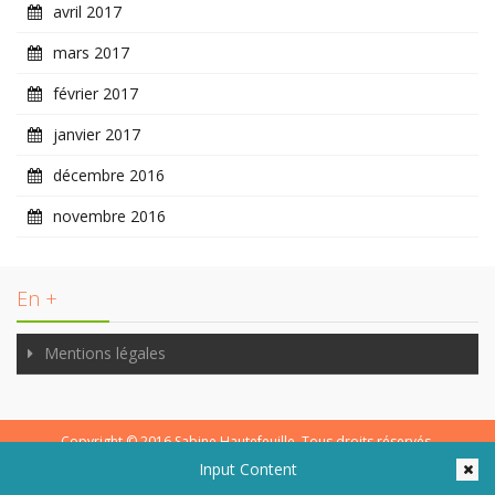
avril 2017
mars 2017
février 2017
janvier 2017
décembre 2016
novembre 2016
En +
Mentions légales
Copyright © 2016
Sabine Hautefeuille
. Tous droits réservés.
Input Content
Sabine Hautefeuille - Illustratrice.