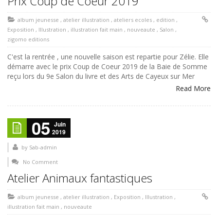
Prix Coup de Coeur 2019
album jeunesse
,
atelier illustration
,
ateliers ecoles
,
edition
,
Exposition
,
Illustration
,
illustration fait main
,
nouveaute
,
Salon
,
zigomo editions
C'est la rentrée , une nouvelle saison est repartie pour Zélie. Elle
démarre avec le prix Coup de Coeur 2019 de la Baie de Somme
reçu lors du 9e Salon du livre et des Arts de Cayeux sur Mer
Read More
05
Juin
2019
by
Sab-admin
No Comment
Atelier Animaux fantastiques
album jeunesse
,
atelier illustration
,
Exposition
,
Illustration
,
illustration fait main
,
nouveaute