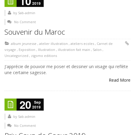
10
2019
by
Sab-admin
No Comment
Souvenir du Maroc
album jeunesse
,
atelier illustration
,
ateliers ecoles
,
Carnet de
voyage
,
Exposition
,
Illustration
,
illustration fait main
,
Salon
,
Uncategorized
,
zigomo editions
J'apprécie de pouvoir me poser et dessiner un visage qui reflète
une certaine sagesse.
Read More
20
Sep
2019
by
Sab-admin
No Comment