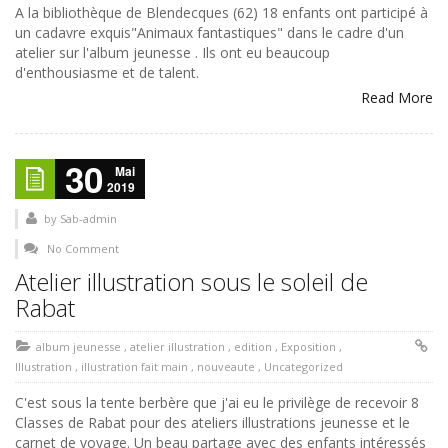
A la bibliothèque de Blendecques (62) 18 enfants ont participé à
un cadavre exquis"Animaux fantastiques" dans le cadre d'un
atelier sur l'album jeunesse . Ils ont eu beaucoup
d'enthousiasme et de talent.
Read More
30
Mai
2019
by
Sab-admin
No Comment
Atelier illustration sous le soleil de
Rabat
album jeunesse
,
atelier illustration
,
edition
,
Exposition
,
Illustration
,
illustration fait main
,
nouveaute
,
Uncategorized
C'est sous la tente berbère que j'ai eu le privilège de recevoir 8
Classes de Rabat pour des ateliers illustrations jeunesse et le
carnet de voyage. Un beau partage avec des enfants intéressés