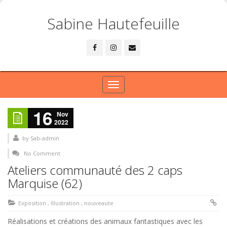
Sabine Hautefeuille
Toggle
navigation
16
Nov
2022
by
Sab-admin
No Comment
Ateliers communauté des 2 caps
Marquise (62)
Exposition
,
Illustration
,
nouveaute
Réalisations et créations des animaux fantastiques avec les