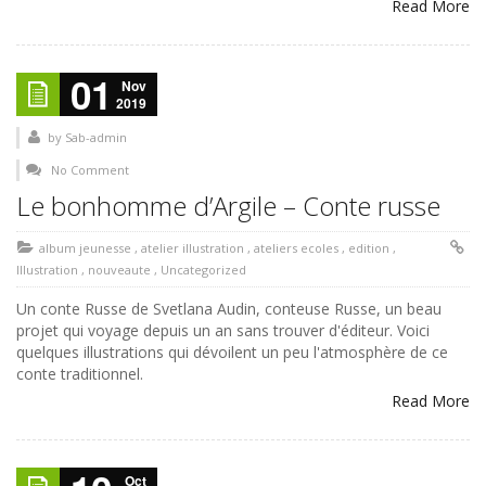
Read More
01
Nov
2019
by
Sab-admin
No Comment
Le bonhomme d’Argile – Conte russe
album jeunesse
,
atelier illustration
,
ateliers ecoles
,
edition
,
Illustration
,
nouveaute
,
Uncategorized
Un conte Russe de Svetlana Audin, conteuse Russe, un beau
projet qui voyage depuis un an sans trouver d'éditeur. Voici
quelques illustrations qui dévoilent un peu l'atmosphère de ce
conte traditionnel.
Read More
Oct