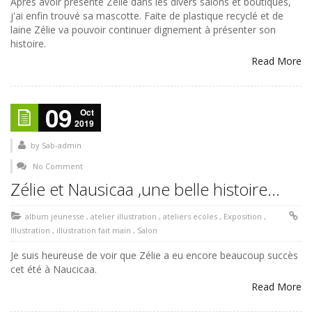
Après avoir présenté Zélie dans les divers salons et boutiques,
j'ai enfin trouvé sa mascotte. Faite de plastique recyclé et de
laine Zélie va pouvoir continuer dignement à présenter son
histoire.
Read More
09
Oct
2019
by
Sab-admin
No Comment
Zélie et Nausicaa ,une belle histoire…
album jeunesse
,
atelier illustration
,
ateliers ecoles
,
Exposition
,
Illustration
,
illustration fait main
,
Salon
Je suis heureuse de voir que Zélie a eu encore beaucoup succès
cet été à Naucicaa.
Read More