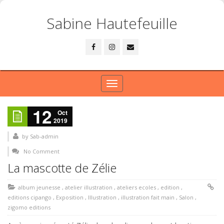
Sabine Hautefeuille
Toggle
navigation
12
Oct
2019
by
Sab-admin
No Comment
La mascotte de Zélie
album jeunesse
,
atelier illustration
,
ateliers ecoles
,
edition
,
editions cipango
,
Exposition
,
Illustration
,
illustration fait main
,
Salon
,
zigomo editions