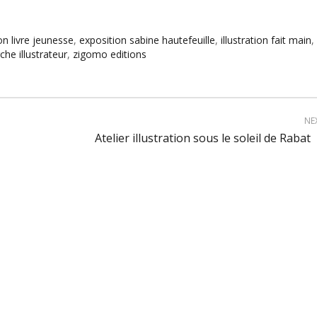
on livre jeunesse
,
exposition sabine hautefeuille
,
illustration fait main
,
che illustrateur
,
zigomo editions
NE
Atelier illustration sous le soleil de Rabat