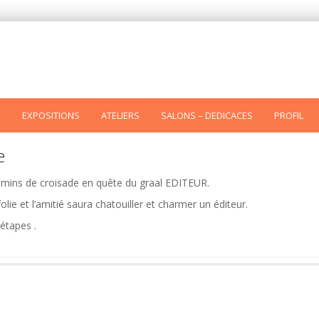
E
EXPOSITIONS
ATELIERS
SALONS – DEDICACES
PROFIL
e
emins de croisade en quête du graal EDITEUR.
folie et l’amitié saura chatouiller et charmer un éditeur.
 étapes .