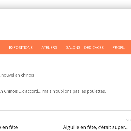
E
EXPOSITIONS
ATELIERS
SALONS – DEDICACES
PROFIL
 An Chinois …d’accord… mais n’oublions pas les poulettes.
NE
e en fête
Aiguille en fête, c’était super…